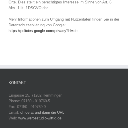
Orte. Dies stellt ein berechtigtes Interesse im Sinne von Art. 6
Abs. 1 lit. f DSGVO dar.
Mehr Informationen zum Umgang mit Nutzerdaten finden Sie in der
Datenschutzerklärung von Google:
https://policies.google.com/privacy?hl=de
.
KONTAKT
Eisgasse 25, 71282 Hemmingen
Phone: 07150 - 919769-5
Fax: 07150 - 919769-9
Email:
office at und dann die URL
Web:
www.werbestudio-wittig.de