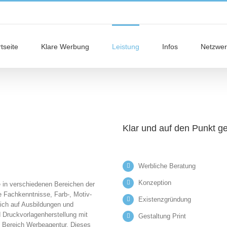
tseite
Klare Werbung
Leistung
Infos
Netzwer
Klar und auf den Punkt g
Werbliche Beratung
Konzeption
e in verschiedenen Bereichen der
te Fachkenntnisse, Farb-, Motiv-
Existenzgründung
ich auf Ausbildungen und
d Druckvorlagenherstellung mit
Gestaltung Print
m Bereich Werbeagentur. Dieses