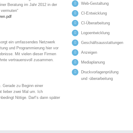
Web-Gestaltung
ner Beratung im Jahr 2012 in der
t vermuten“
CI-Entwicklung
ren.pdf
CI-Überarbeitung
Logoentwicklung
sorgt ein umfassendes Netzwerk
Geschäftsausstattungen
itung und Programmierung hier vor
Anzeigen
ebnisse. Mit vielen dieser Firmen
zehnte vertrauensvoll zusammen.
Mediaplanung
Druckvorlagenprüfung
und -überarbeitung
. Gerade zu Beginn einer
 lieber zwei Mal um. Ich
bedingt Nötige. Darf‘s dann später