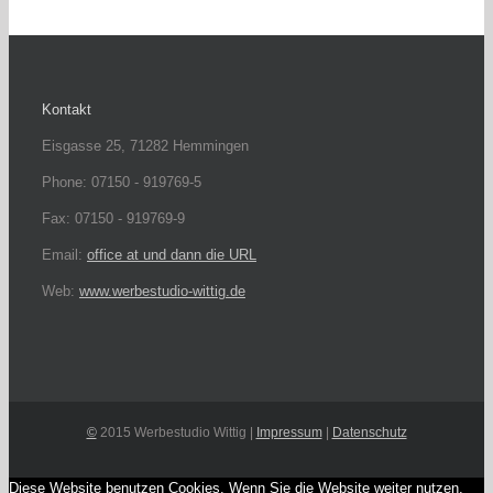
Kontakt
Eisgasse 25, 71282 Hemmingen
Phone: 07150 - 919769-5
Fax: 07150 - 919769-9
Email:
office at und dann die URL
Web:
www.werbestudio-wittig.de
©
2015 Werbestudio Wittig |
Impressum
|
Datenschutz
Diese Website benutzen Cookies. Wenn Sie die Website weiter nutzen,