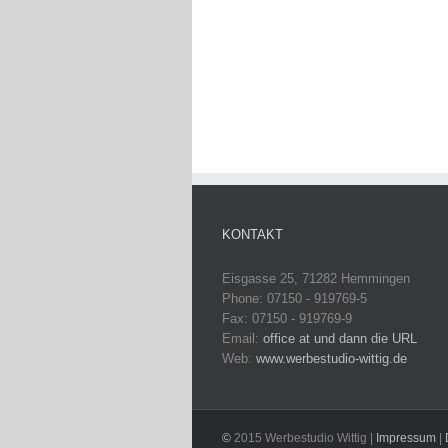
KONTAKT
Eisgasse 25, 71282 Hemmingen
Phone: 07150 - 919769-5
Fax: 07150 - 919769-9
Email:
office at und dann die URL
Web:
www.werbestudio-wittig.de
©
2015 Werbestudio Wittig |
Impressum
|